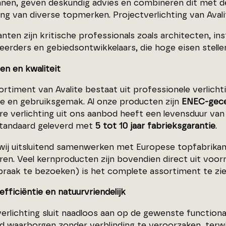
annen, geven deskundig advies en combineren dit met de
ing van diverse topmerken. Projectverlichting van Avalit
nten zijn kritische professionals zoals architecten, in
erders en gebiedsontwikkelaars, die hoge eisen stelle
en en kwaliteit
rtiment van Avalite bestaat uit professionele verlichtin
ie en gebruiksgemak. Al onze producten zijn
ENEC-gece
e verlichting uit ons aanbod heeft een levensduur va
tandaard geleverd met
5 tot 10 jaar fabrieksgarantie
.
ij uitsluitend samenwerken met Europese topfabrikant
ren. Veel kernproducten zijn bovendien direct uit voo
praak te bezoeken) is het complete assortiment te zie
efficiëntie en natuurvriendelijk
rlichting sluit naadloos aan op de gewenste functional
id waarborgen zonder verblinding te veroorzaken, terwijl