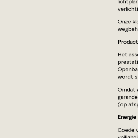
lichtpl
verlicht
Onze kla
wegbehe
Product
Het asso
prestat
Openbar
wordt s
Omdat w
garande
(op afs
Energie 
Goede ve
veilighe