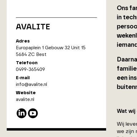
Ons fa
in
tech
AVALITE
persoo
wekenl
Adres
iemand
Europaplein 1 Gebouw 32 Unit 15
5684 ZC Best
Daarna
Telefoon
familie
0499-365409
een in
E-mail
info@avalite.nl
buiten
Website
avalite.nl
Wat wij
Wij lev
we zijn 