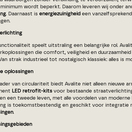
 minimum wordt beperkt. Daarom leveren wij onder a
ing
. Daarnaast is
energiezuinigheid
een vanzelfsprekend 
ngen.
erlichting
nctionaliteit speelt uitstraling een belangrijke rol. Ava
koplossingen die comfort, veiligheid en duurzaamheid
Van strak industrieel tot nostalgisch klassiek: alles is mo
re oplossingen
ader van circulariteit biedt Avalite niet alleen nieuwe
iment
LED retrofit-kits
voor bestaande straatverlichting
en een tweede leven, met alle voordelen van moderne 
ting is toekomstbestendig en geschikt voor integratie
ingen
.
ingsgebieden