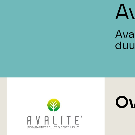
Av
Ava
duu
Ov