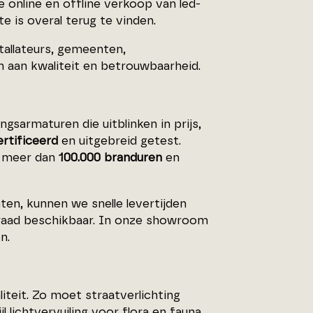
 online en offline verkoop van led-
e is overal terug te vinden.
stallateurs, gemeenten,
n aan kwaliteit en betrouwbaarheid.
gsarmaturen die uitblinken in prijs,
rtificeerd
en uitgebreid getest.
n meer dan
100.000 branduren
en
en, kunnen we snelle levertijden
rraad beschikbaar. In onze showroom
n.
iteit. Zo moet straatverlichting
 lichtvervuiling voor flora en fauna