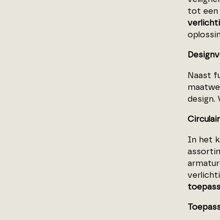
tot een
verlicht
oplossi
Designv
Naast fu
maatwer
design. 
Circulai
In het k
assort
armatur
verlich
toepass
Toepass