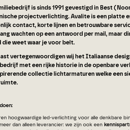
miliebedrijf is sinds 1991 gevestigd in Best (No
nische projectverlichting
. Avalite is een platte
nlijk contact, korte lijnen en betrouwbare servi
ang wachten op een antwoord per mail, maar di
 die weet waar je voor belt.
ast vertegenwoordigen wij het Italiaanse desi
bedrijf met een rijke historie in de openbare ver
spirerende collectie lichtarmaturen welke een s
ruimte.
 doen:
eren hoogwaardige led-verlichting voor alle denkbare b
meer dan alleen leverancier: we zijn ook een
kennispart