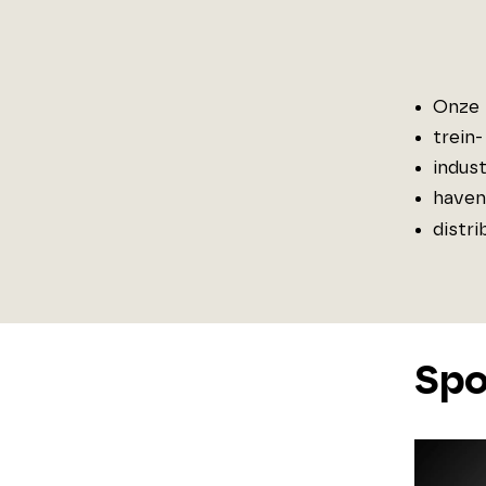
Onze 
trein
indust
haven
distri
Spo