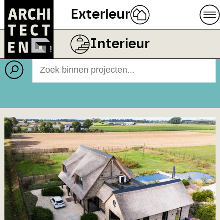
Exterieur
Projecten
BEELD
RODRUZA B.V.
Interieur