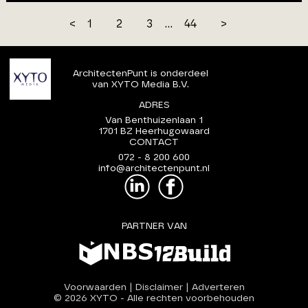
<
1
2
3
...
44
>
ArchitectenPunt is onderdeel
van XYTO Media B.V.
ADRES
Van Benthuizenlaan 1
1701 BZ Heerhugowaard
CONTACT
072 - 8 200 600
info@architectenpunt.nl
PARTNER VAN
Voorwaarden
|
Disclaimer
|
Adverteren
© 2026 XYTO
-
Alle rechten voorbehouden