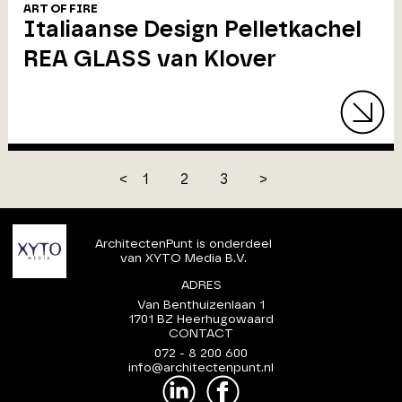
ART OF FIRE
Italiaanse Design Pelletkachel
REA GLASS van Klover
<
1
2
3
>
ArchitectenPunt is onderdeel
van XYTO Media B.V.
ADRES
Van Benthuizenlaan 1
1701 BZ Heerhugowaard
CONTACT
072 - 8 200 600
info@architectenpunt.nl