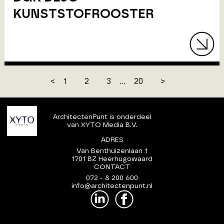
KUNSTSTOFROOSTER
<
1
2
3
...
20
>
ArchitectenPunt is onderdeel
van XYTO Media B.V.
ADRES
Van Benthuizenlaan 1
1701 BZ Heerhugowaard
CONTACT
072 - 8 200 600
info@architectenpunt.nl