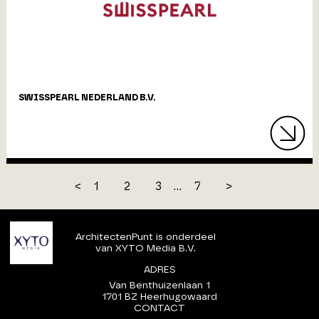
SWISSPEARL NEDERLAND B.V.
<
1
2
3
...
7
>
ArchitectenPunt is onderdeel
van XYTO Media B.V.
ADRES
Van Benthuizenlaan 1
1701 BZ Heerhugowaard
CONTACT