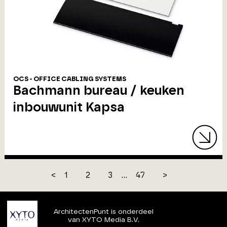
OCS - OFFICE CABLING SYSTEMS
Bachmann bureau / keuken
inbouwunit Kapsa
<
1
2
3
...
47
>
ArchitectenPunt is onderdeel
van XYTO Media B.V.