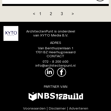
<
1
2
3
>
ArchitectenPunt is onderdeel
van XYTO Media B.V.
ADRES
Van Benthuizenlaan 1
1701 BZ Heerhugowaard
CONTACT
072 - 8 200 600
info@architectenpunt.nl
PARTNER VAN
Voorwaarden
|
Disclaimer
|
Adverteren