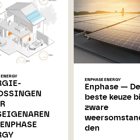
 ENERGY
ENPHASE ENERGY
RGIE-
Enphase — D
OSSINGEN
beste keuze bi
R
zware
SEIGENAREN
weersomstan
 ENPHASE
den
RGY