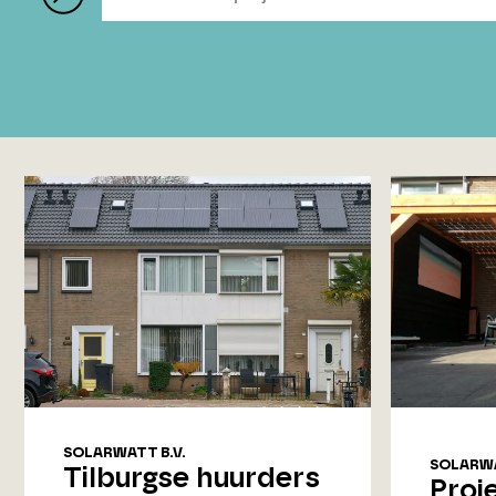
SOLARWATT B.V.
SOLARWA
Tilburgse huurders
Proje