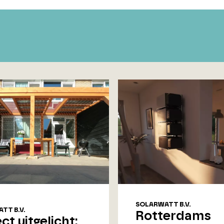
SOLARWATT B.V.
TT B.V.
Rotterdams
ct uitgelicht: