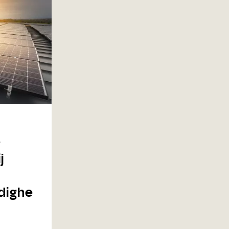
e
j
dighe