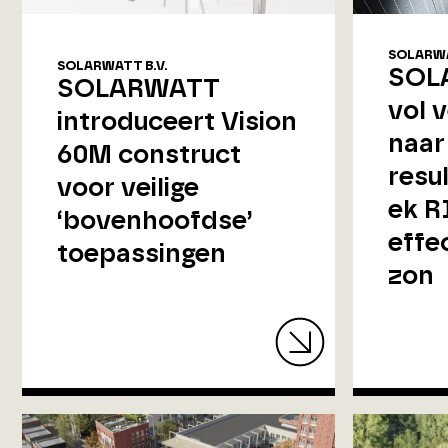
SOLARWA
SOLARWATT B.V.
SOLA
SOLARWATT
vol 
introduceert Vision
naar
60M construct
resu
voor veilige
ek R
‘bovenhoofdse’
effe
toepassingen
zon