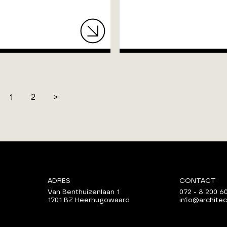
<
1
2
>
ADRES
CONTACT
Van Benthuizenlaan 1
072 - 8 200 6
1701 BZ Heerhugowaard
info@architec