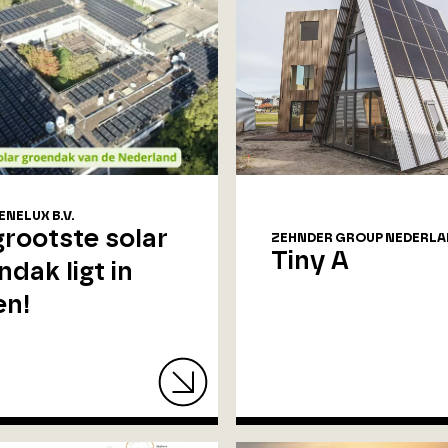
NELUX B.V.
grootste solar
ZEHNDER GROUP NEDERLAN
Tiny A
ndak ligt in
en!