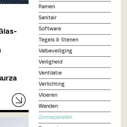
Ramen
Sanitair
Software
Glas-
Tegels & Stenen
n
Valbeveiliging
Veiligheid
Ventilatie
uurza
Verlichting
Vloeren
Wanden
Zonnepanelen