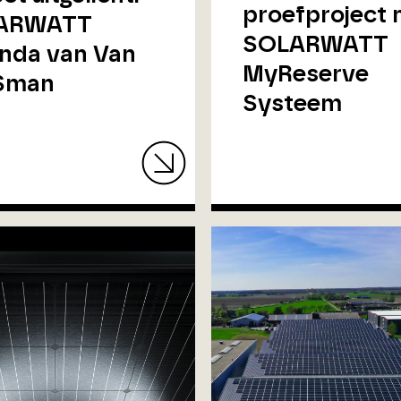
proefproject 
ARWATT
SOLARWATT
nda van Van
MyReserve
 Sman
Systeem