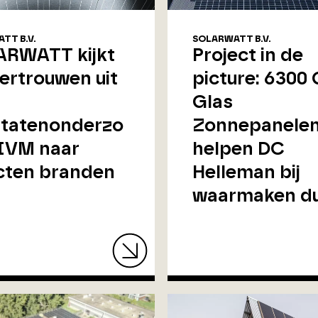
TT B.V.
SOLARWATT B.V.
RWATT kijkt
Project in de
vertrouwen uit
picture: 6300 
Glas
ltatenonderzo
Zonnepanele
IVM naar
helpen DC
cten branden
Helleman bij
waarmaken d