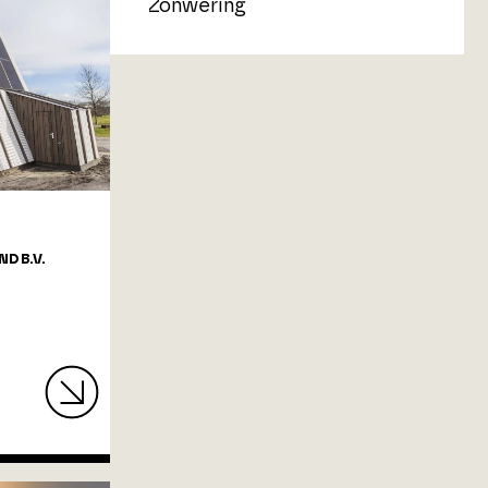
Zonwering
D B.V.