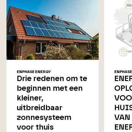
ENPHASE ENERGY
ENPHASE
Drie redenen om te
ENE
beginnen met een
OPL
kleiner,
VOO
uitbreidbaar
HUI
zonnesysteem
VAN
voor thuis
ENE