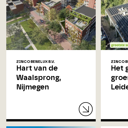
ZINCO BENELUX B.V.
ZINCO BE
Hart van de
Het 
Waalsprong,
groe
Nijmegen
Leid