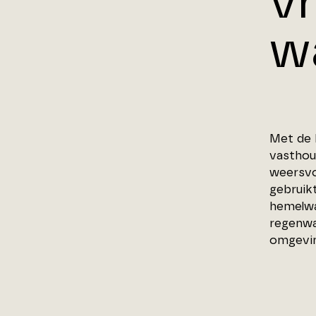
v
w
Met de 
vasthou
weersvo
gebruik
hemelwa
regenwa
omgevin