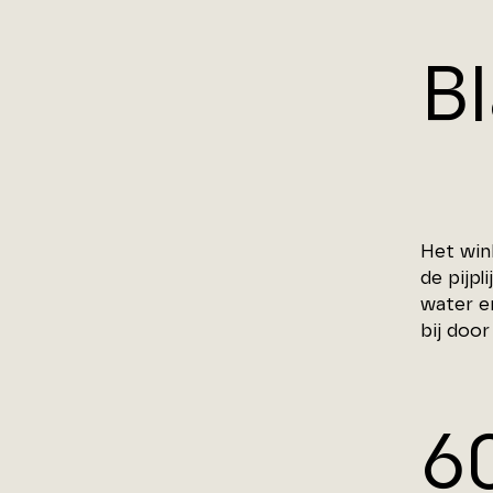
B
Het win
de pijp
water e
bij door
6