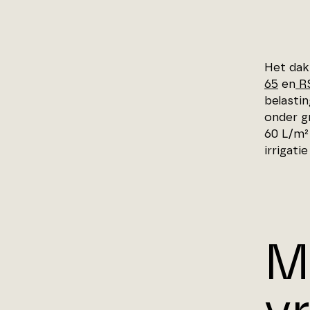
Het dak
65
en
RS
belastin
onder g
60 L/m²
irrigati
M