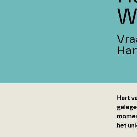
W
Vra
Har
Hart v
gelegen
moment
het uni