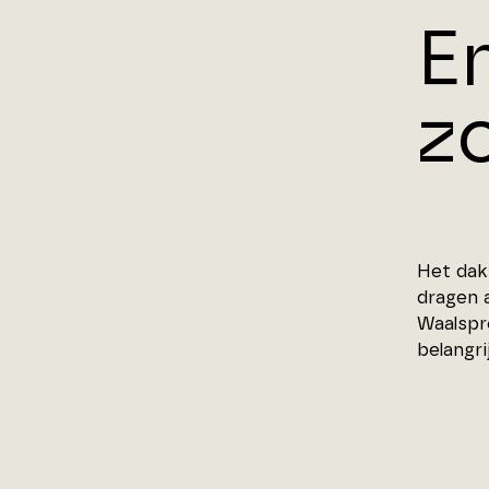
E
z
Het dak
dragen 
Waalspr
belangri