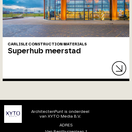
CARLISLE CONSTRUCTION MATERIALS
Superhub meerstad
ArchitectenPunt is onderdeel
van XYTO Media B.V.
ADRES
Van Benthuizenlaan 1