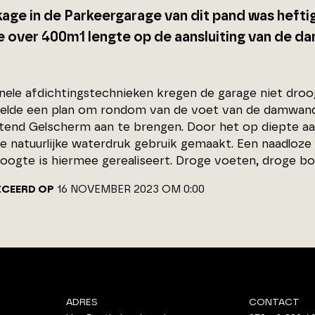
kage in de Parkeergarage van dit pand was hefti
e over 400m1 lengte op de aansluiting van de d
onele afdichtingstechnieken kregen de garage niet dro
elde een plan om rondom van de voet van de damwand 
htend Gelscherm aan te brengen. Door het op diepte a
de natuurlijke waterdruk gebruik gemaakt. Een naadloze
oogte is hiermee gerealiseert. Droge voeten, droge b
ICEERD OP
16 NOVEMBER 2023 OM 0:00
ADRES
CONTACT