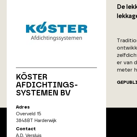
De lek
lekkag
Traditi
ontwikk
zelfdic
er van 
meter h
KÖSTER
GEPUBL
AFDICHTINGS-
SYSTEMEN BV
Adres
Overveld 15
3848BT Harderwijk
Contact
A.D. Versluis
ArchitectenPunt is onderdeel