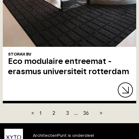
STORAX BV
Eco modulaire entreemat -
erasmus universiteit rotterdam
<
1
2
3
...
36
>
ArchitectenPunt is onderdeel