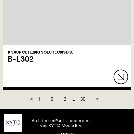
KNAUF CEILING SOLUTIONS B.V.
B-L302
<
1
2
3
...
30
>
ArchitectenPunt is onderdeel
van XYTO Media B.V.