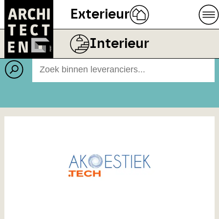
Exterieur
Leveranciers
BEELD
BEWI ISOBOUW
Interieur