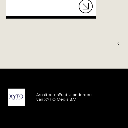
<
ArchitectenPunt is onderdeel
van XYTO Media B.V.