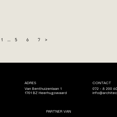
1
...
5
6
7
>
ADRES
CONTACT
Van Benthuizenlaan 1
072 - 8 200 6
1701 BZ Heerhugowaard
info@architec
PARTNER VAN