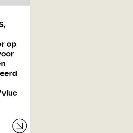
S,
er op
voor
en
leerd
/vluc