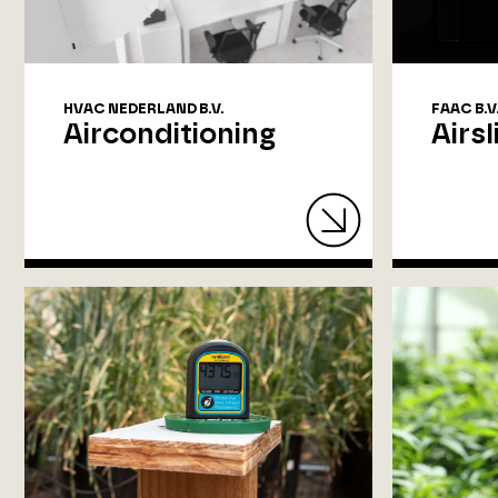
HVAC NEDERLAND B.V.
FAAC B.V
Airconditioning
Airsl