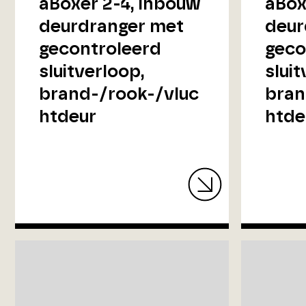
aBoxer 2-4, inbouw
aBox
deurdranger met
deur
gecontroleerd
geco
sluitverloop,
sluit
brand-/rook-/vluc
bran
htdeur
htde