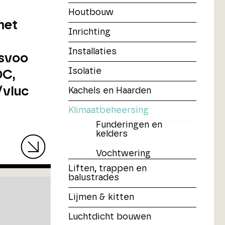
Houtbouw
met
Inrichting
Installaties
gsvoo
Isolatie
DC,
/vluc
Kachels en Haarden
Klimaatbeheersing
Funderingen en
kelders
Vochtwering
Liften, trappen en
balustrades
Lijmen & kitten
Luchtdicht bouwen