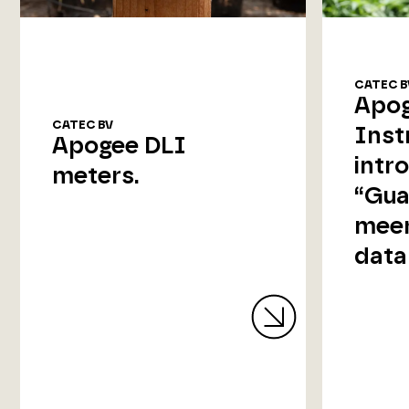
CATEC B
Apo
CATEC BV
Inst
Apogee DLI
intr
meters.
“Gua
meer
data