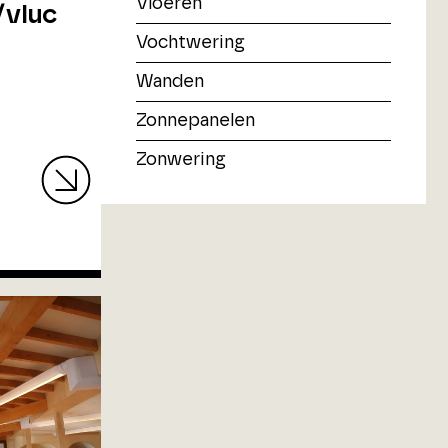
Vloeren
/vluc
Vochtwering
Wanden
Zonnepanelen
Zonwering