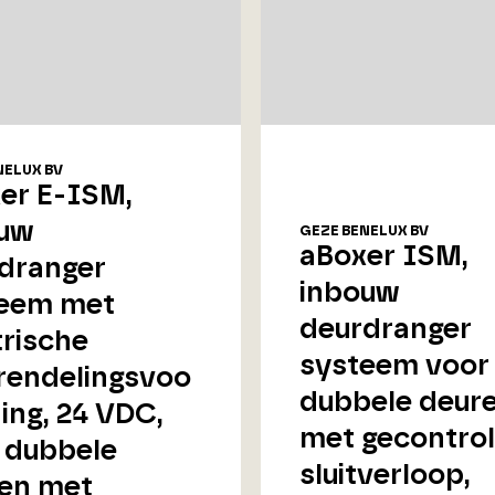
NELUX BV
er E-ISM,
uw
GEZE BENELUX BV
aBoxer ISM,
dranger
inbouw
eem met
deurdranger
trische
systeem voor
rendelingsvoo
dubbele deur
ning, 24 VDC,
met gecontro
 dubbele
sluitverloop,
en met