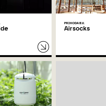
.
PRIHODA B.V.
ide
Airsocks