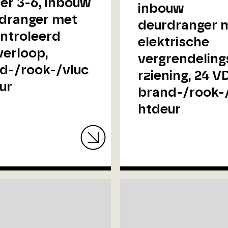
er 3-6, inbouw
inbouw
dranger met
deurdranger 
ntroleerd
elektrische
verloop,
vergrendelin
d-/rook-/vluc
rziening, 24 V
ur
brand-/rook-
htdeur