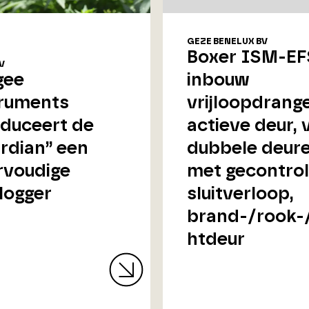
GEZE BENELUX BV
Boxer ISM-EF
V
gee
inbouw
ruments
vrijloopdrang
oduceert de
actieve deur, 
rdian” een
dubbele deur
voudige
met gecontro
logger
sluitverloop,
brand-/rook-
htdeur