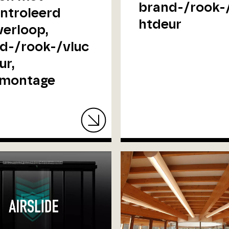
brand-/rook-
ntroleerd
htdeur
verloop,
d-/rook-/vluc
ur,
rmontage