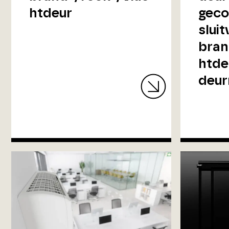
htdeur
geco
sluit
bran
htde
deu