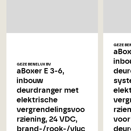
GEZE BE
aBox
inbo
GEZE BENELUX BV
aBoxer E 3-6,
deur
inbouw
syst
deurdranger met
elek
elektrische
verg
vergrendelingsvoo
rzie
rziening, 24 VDC,
voor
brand-/rook-/vluc
deur