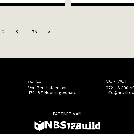
2
3
...
35
>
ADRES
CONTACT
Van Benthuizenlaan 1
072 - 8 200 6
1701 BZ Heerhugowaard
info@architec
PARTNER VAN