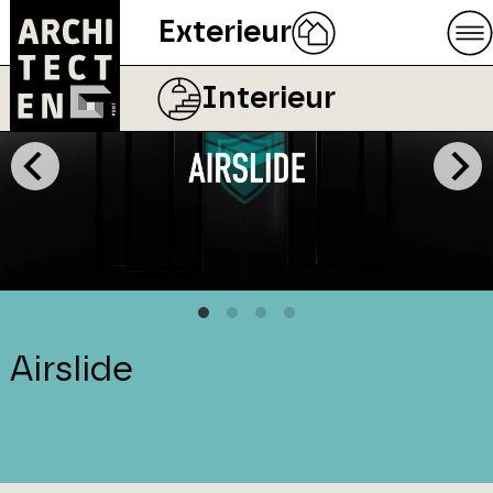
Exterieur
Interieur
Airslide