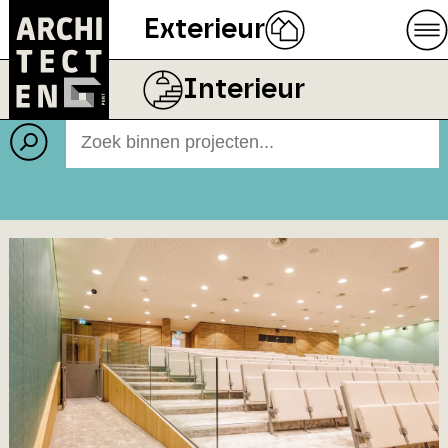
Exterieur
Projecten
BEELD
RODRUZA B.V.
Interieur