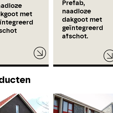
Prefab,
adloze
naadloze
kgoot met
dakgoot met
ïntegreerd
geïntegreerd
schot
afschot.
ducten