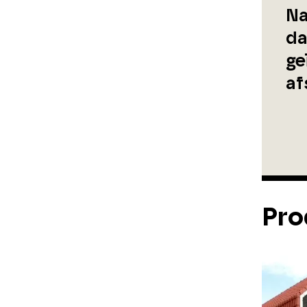
Na
da
ge
af
Pro