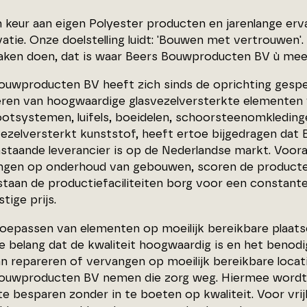
 keur aan eigen Polyester producten en jarenlange ervar
atie. Onze doelstelling luidt: 'Bouwen met vertrouwen'
zaken doen, dat is waar Beers Bouwproducten BV ù mee v
ouwproducten BV heeft zich sinds de oprichting gespeci
ren van hoogwaardige glasvezelversterkte elementen 
otsystemen, luifels, boeidelen, schoorsteenomkleding
svezelversterkt kunststof, heeft ertoe bijgedragen da
staande leverancier is op de Nederlandse markt. Voor
ngen op onderhoud van gebouwen, scoren de product
staan de productiefaciliteiten borg voor een constante
tige prijs.
 toepassen van elementen op moeilijk bereikbare plaats
e belang dat de kwaliteit hoogwaardig is en het benod
n repareren of vervangen op moeilijk bereikbare loca
ouwproducten BV nemen die zorg weg. Hiermee word
te besparen zonder in te boeten op kwaliteit. Voor vri