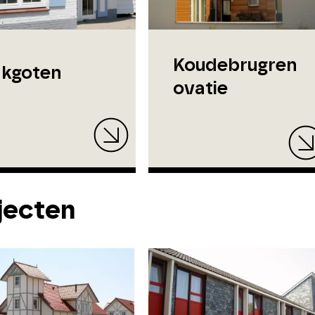
Koudebrugren
kgoten
ovatie
jecten