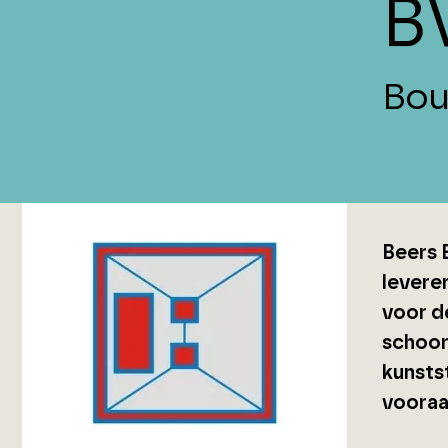
B
Bou
Beers 
levere
voor d
schoor
kunsts
vooraa