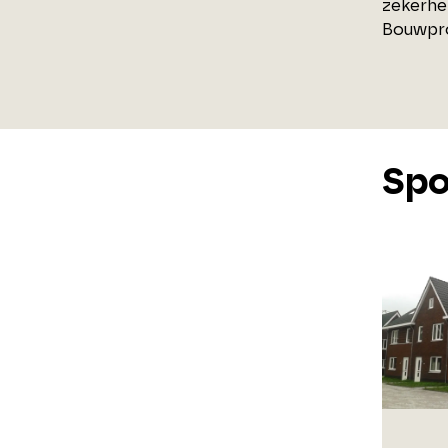
zekerhe
Bouwpro
Spo