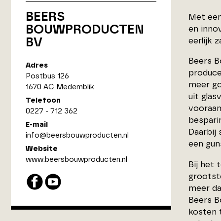
BEERS
Met een
BOUWPRODUCTEN
en innov
BV
eerlijk 
Beers B
Adres
produce
Postbus 126
meer go
1670 AC Medemblik
uit gla
Telefoon
vooraan
0227 - 712 362
bespari
E-mail
Daarbij 
info@beersbouwproducten.nl
een guns
Website
www.beersbouwproducten.nl
Bij het
grootst
meer da
Beers B
kosten 