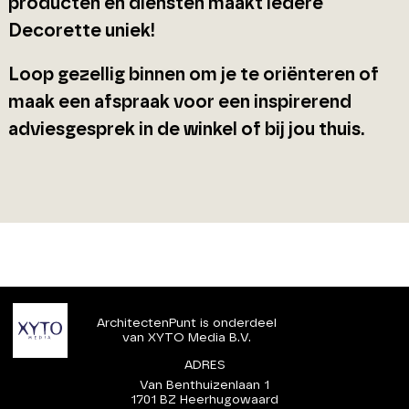
producten en diensten maakt iedere
Decorette uniek!
Loop gezellig binnen om je te oriënteren of
maak een afspraak voor een inspirerend
adviesgesprek in de winkel of bij jou thuis.
ArchitectenPunt is onderdeel
van XYTO Media B.V.
ADRES
Van Benthuizenlaan 1
1701 BZ Heerhugowaard