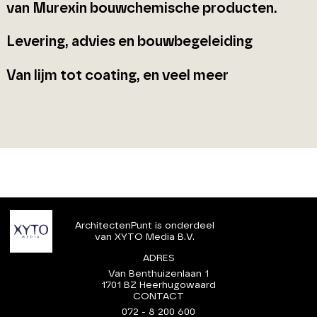
van Murexin bouwchemische producten.
Levering, advies en bouwbegeleiding
Van lijm tot coating, en veel meer
ArchitectenPunt is onderdeel
van XYTO Media B.V.
ADRES
Van Benthuizenlaan 1
1701 BZ Heerhugowaard
CONTACT
072 - 8 200 600