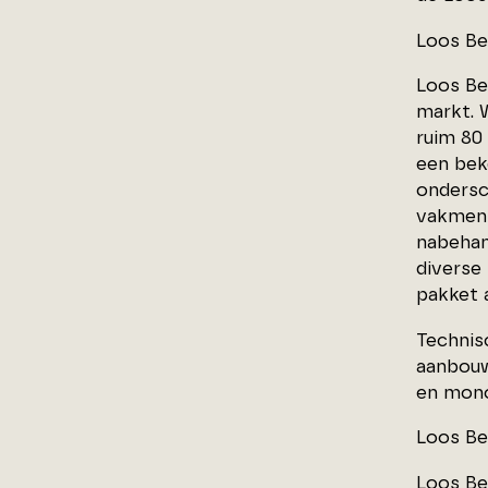
Loos Be
Loos Bet
markt. 
ruim 80
een bek
ondersc
vakmens
nabehan
diverse
pakket 
Technis
aanbouw
en mono
Loos Be
Loos Be