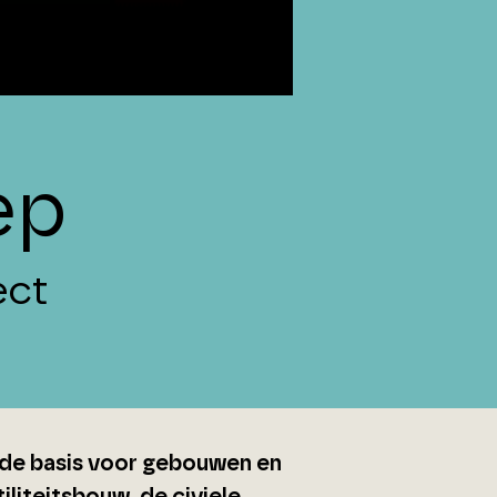
ep
ect
 de basis voor gebouwen en