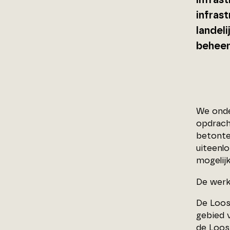
infrast
infras
landel
beheer
We onder
opdrach
betonte
uiteenl
mogelijk
De werk
De Loos
gebied 
de Loos