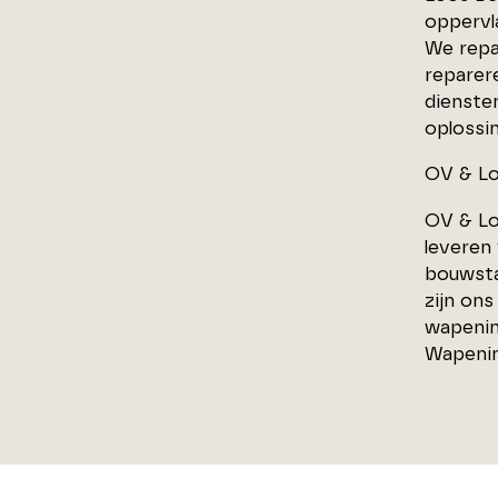
oppervl
We repa
reparer
dienste
oplossi
OV & Lo
OV & Lo
leveren
bouwsta
zijn on
wapenin
Wapenin