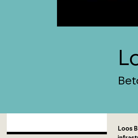
L
Beto
Loos B