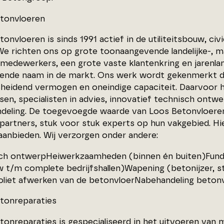
tonvloeren
onvloeren is sinds 1991 actief in de utiliteitsbouw, civi
We richten ons op grote toonaangevende landelijke-, m
 medewerkers, een grote vaste klantenkring en jarenlan
ende naam in de markt. Ons werk wordt gekenmerkt door 
heidend vermogen en oneindige capaciteit. Daarvoor
en, specialisten in advies, innovatief technisch ontwe
deling. De toegevoegde waarde van Loos Betonvloer
 partners, stuk voor stuk experts op hun vakgebied. 
aanbieden. Wij verzorgen onder andere:
ch ontwerpHeiwerkzaamheden (binnen én buiten)Fund
 t/m complete bedrijfshallen)Wapening (betonijzer, s
liet afwerken van de betonvloerNabehandeling beton
tonreparaties
tonreparaties is gespecialiseerd in het uitvoeren van