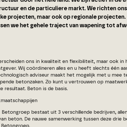
ructuur door het hele land. We zijn actief in de u
tructuur en de particuliere markt. We richten 
ijke projecten, maar ook op regionale projecte
sen we het gehele traject van wapening tot afw
scheiden ons in kwaliteit en flexibiliteit, maar ook in
tgever. Wij coördineren alles en u heeft slechts één a
chnologisch adviseur maakt het mogelijk met u mee 
opende betonzaken. Zo kunt u vertrouwen op maatwerk
e resultaat. Beton is de basis.
maatschappijen
 Betongroep bestaat uit 3 verschillende bedrijven, all
van beton. De nauwe samenwerking tussen deze drie be
 Betongroep.