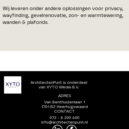
Wij leveren onder andere oplossingen voor privacy,
wayfinding, gevelrenovatie, zon- en warmtewering,
wanden & plafonds.
ArchitectenPunt is onderdeel
van XYTO Media B.V.
ADRES
Van Benthuizenlaan 1
1701 BZ Heerhugowaard
CONTACT
072 - 8 200 600
info@architectenpunt.nl