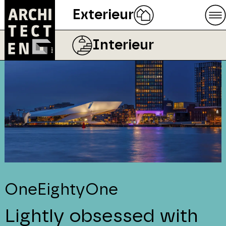
Exterieur
Interieur
OneEightyOne
Lightly obsessed with