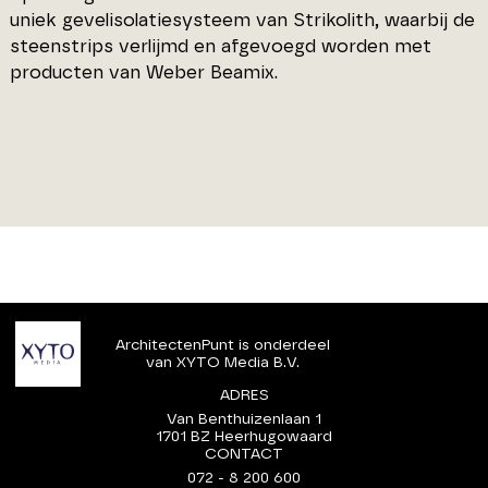
uniek gevelisolatiesysteem van Strikolith, waarbij de
steenstrips verlijmd en afgevoegd worden met
producten van Weber Beamix.
ArchitectenPunt is onderdeel
van XYTO Media B.V.
ADRES
Van Benthuizenlaan 1
1701 BZ Heerhugowaard
CONTACT
072 - 8 200 600