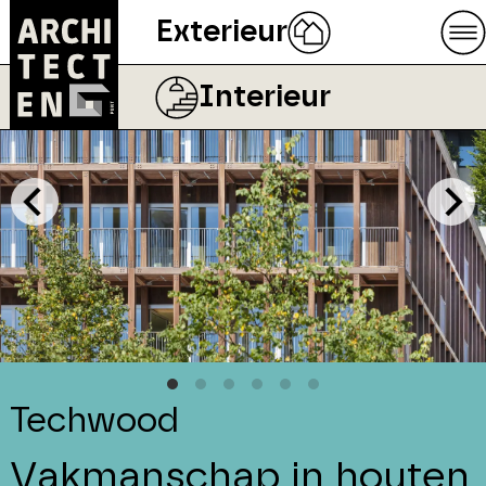
Exterieur
Interieur
Techwood
Vakmanschap in houten