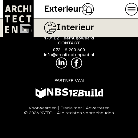
Exterieur
ArchitectenPunt is onderdeel
van XYTO Media B.V.
Interieur
ADRES
Van Benthuizenlaan 1
1701 BZ Heerhugowaard
CONTACT
072 - 8 200 600
info@architectenpunt.nl
PARTNER VAN
Voorwaarden
|
Disclaimer
|
Adverteren
© 2026 XYTO
-
Alle rechten voorbehouden