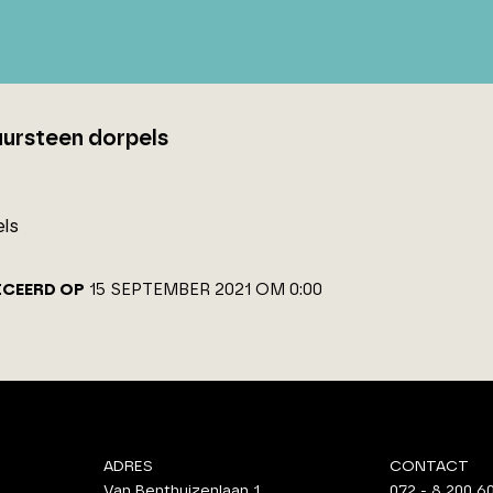
uursteen dorpels
ls
ICEERD OP
15 SEPTEMBER 2021 OM 0:00
ADRES
CONTACT
Van Benthuizenlaan 1
072 - 8 200 6