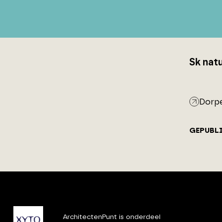
Sk nat
Dorpe
GEPUBL
ArchitectenPunt is onderdeel