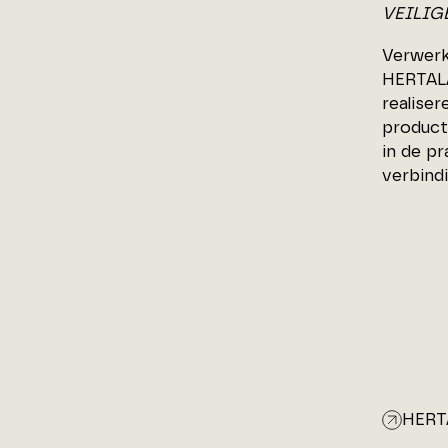
VEILIG
Verwerke
HERTALA
realise
product
in de p
verbindi
HERT