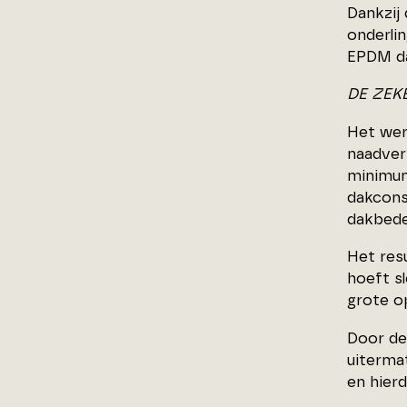
Dankzij
onderli
EPDM da
DE ZEK
Het wer
naadver
minimum
dakcons
dakbede
Het resu
hoeft s
grote o
Door de
uitermat
en hier