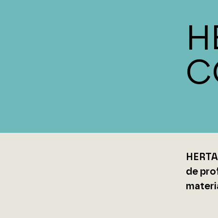
H
C
HERTAL
de pro
materi