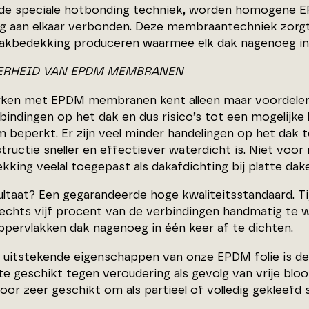
 de speciale hotbonding techniek, worden homogene E
ng aan elkaar verbonden. Deze membraantechniek zorgt 
kbedekking produceren waarmee elk dak nagenoeg in 
ERHEID VAN EPDM MEMBRANEN
ken met EPDM membranen kent alleen maar voordelen. 
bindingen op het dak en dus risico’s tot een mogelijke
 beperkt. Er zijn veel minder handelingen op het dak t
tructie sneller en effectiever waterdicht is. Niet v
kking veelal toegepast als dakafdichting bij platte da
ltaat? Een gegarandeerde hoge kwaliteitsstandaard. Tij
lechts vijf procent van de verbindingen handmatig te w
ppervlakken dak nagenoeg in één keer af te dichten.
 uitstekende eigenschappen van onze EPDM folie is
e geschikt tegen veroudering als gevolg van vrije bloo
door zeer geschikt om als partieel of volledig gekleef