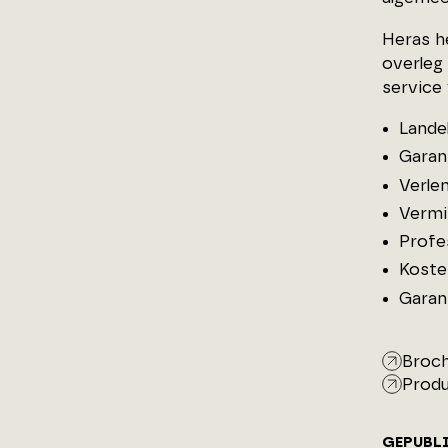
Heras h
overleg
service
Lande
Garan
Verle
Vermin
Profe
Koste
Garan
Broc
Produ
GEPUBL