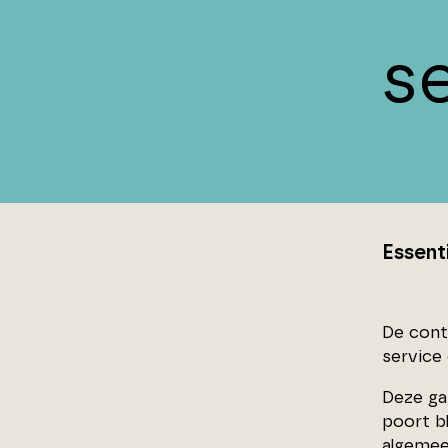
s
Essent
De cont
service
Deze ga
poort bl
algemee