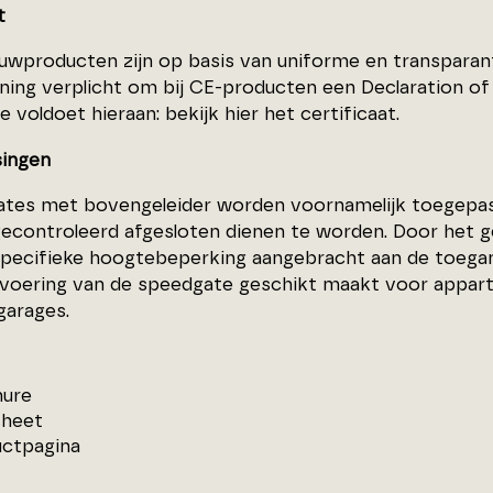
t
wproducten zijn op basis van uniforme en transparant
ning verplicht om bij CE-producten een Declaration o
 voldoet hieraan: bekijk hier het certificaat.
ingen
tes met bovengeleider worden voornamelijk toegepast 
gecontroleerd afgesloten dienen te worden. Door het 
specifieke hoogtebeperking aangebracht aan de toega
tvoering van de speedgate geschikt maakt voor app
garages.
hure
sheet
ctpagina