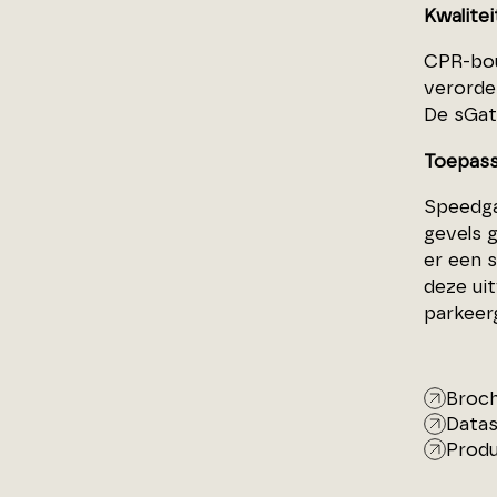
Kwalitei
CPR-bou
verorde
De sGate
Toepass
Speedga
gevels 
er een 
deze ui
parkeer
Broc
Data
Produ