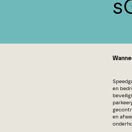
s
Wanneer
Speedga
en bedr
beveili
parkeer
gecontr
en afwe
onderho