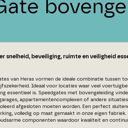
Gate bovengel
 snelheid, beveiliging, ruimte en veiligheid esse
tes van Heras vormen de ideale combinatie tussen toeg
ijfszekerheid. Ideaal voor locaties waar veel voertuigb
ging essentieel is. Speedgates met bovengeleiding vin
garages, appartementencomplexen of andere situaties 
oleerd afgesloten moeten worden. Een perfect sluitende
rking, volledig op maat gemaakt in onze eigen fabrie
udsarme componenten waardoor kwaliteit en continuit