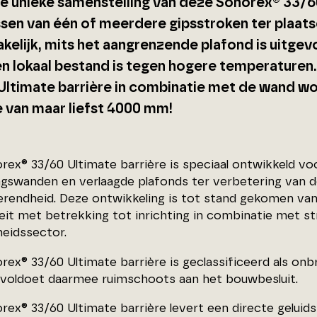
e unieke samenstelling van deze Sonorex® 33/60 
sen van één of meerdere gipsstroken ter plaats
kelijk, mits het aangrenzende plafond is uitgev
en lokaal bestand is tegen hogere temperaturen
Ultimate barrière in combinatie met de wand w
 van maar liefst 4000 mm!
rex® 33/60 Ultimate barrière is speciaal ontwikkeld vo
ngswanden en verlaagde plafonds ter verbetering van de
rendheid. Deze ontwikkeling is tot stand gekomen v
iteit met betrekking tot inrichting in combinatie met str
eidssector.
rex® 33/60 Ultimate barrière is geclassificeerd als on
 voldoet daarmee ruimschoots aan het bouwbesluit.
rex® 33/60 Ultimate barrière levert een directe geluid