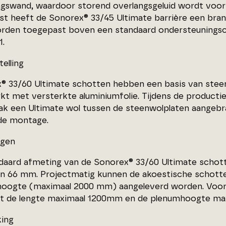
ngswand, waardoor storend overlangsgeluid wordt voo
st heeft de Sonorex® 33/45 Ultimate barrière een bra
rden toegepast boven een standaard ondersteuningsco
1.
elling
® 33/60 Ultimate schotten hebben een basis van steenw
kt met versterkte aluminiumfolie. Tijdens de producti
ak een Ultimate wol tussen de steenwolplaten aangeb
 de montage.
ngen
daard afmeting van de Sonorex® 33/60 Ultimate scho
an 66 mm. Projectmatig kunnen de akoestische schott
oogte (maximaal 2000 mm) aangeleverd worden. Voor
t de lengte maximaal 1200mm en de plenumhoogte ma
ing