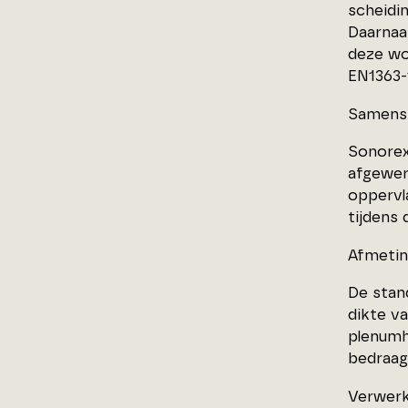
scheidi
Daarnaa
deze wo
EN1363-
Samenst
Sonorex
afgewer
oppervl
tijdens
Afmeti
De stan
dikte v
plenumh
bedraag
Verwerk