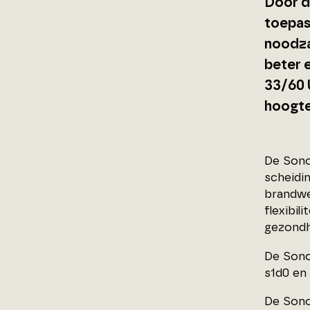
Door d
toepas
noodza
beter 
33/60 
hoogte
De Sono
scheidi
brandwe
flexibil
gezondh
De Sono
s1d0 en
De Sono