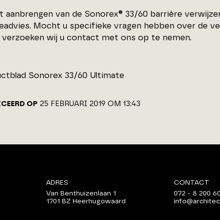
t aanbrengen van de Sonorex® 33/60 barrière verwijzen
advies. Mocht u specifieke vragen hebben over de ve
e verzoeken wij u contact met ons op te nemen.
ctblad Sonorex 33/60 Ultimate
ICEERD OP
25 FEBRUARI 2019 OM 13:43
ADRES
CONTACT
Van Benthuizenlaan 1
072 - 8 200 6
1701 BZ Heerhugowaard
info@architec