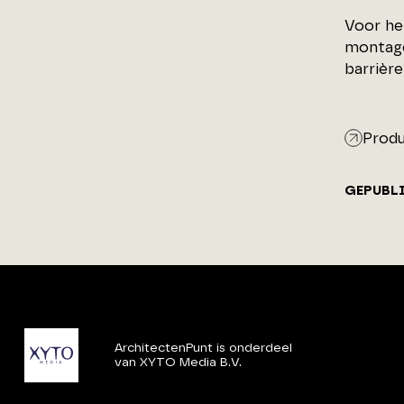
Voor he
montage
barrièr
Produ
GEPUBL
ArchitectenPunt is onderdeel
van XYTO Media B.V.