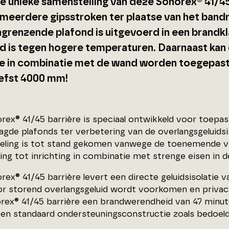
e unieke samenstelling van deze Sonorex® 41/45 
 meerdere gipsstroken ter plaatse van het bandr
ngrenzende plafond is uitgevoerd in een brandkl
d is tegen hogere temperaturen. Daarnaast kan
re in combinatie met de wand worden toegepast
iefst 4000 mm!
rex® 41/45 barrière is speciaal ontwikkeld voor toepa
aagde plafonds ter verbetering van de overlangsgeluids
eling is tot stand gekomen vanwege de toenemende vraa
ng tot inrichting in combinatie met strenge eisen in de
rex® 41/45 barrière levert een directe geluidsisolatie
r storend overlangsgeluid wordt voorkomen en privac
rex® 41/45 barrière een brandwerendheid van 47 minu
en standaard ondersteuningsconstructie zoals bedoeld 