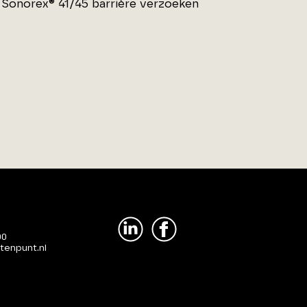
 Sonorex® 41/45 barrière verzoeken
00
tenpunt.nl