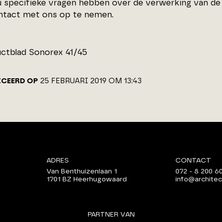
 specifieke vragen hebben over de verwerking van de
ontact met ons op te nemen.
ctblad Sonorex 41/45
ICEERD OP
25 FEBRUARI 2019 OM 13:43
ADRES
CONTACT
Van Benthuizenlaan 1
072 - 8 200 6
1701 BZ Heerhugowaard
info@architec
PARTNER VAN