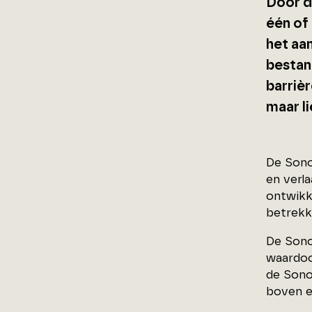
Door d
één of
het aa
bestan
barriè
maar l
De Sono
en verl
ontwikk
betrekki
De Sono
waardoo
de Sono
boven e