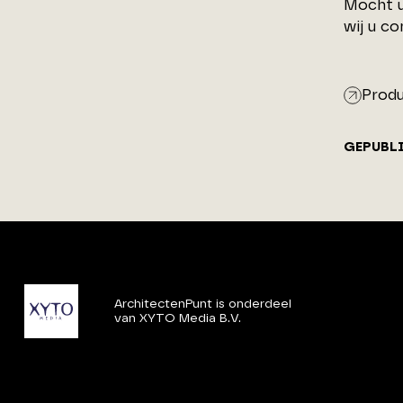
Mocht u
wij u c
Produ
GEPUBL
ArchitectenPunt is onderdeel
van XYTO Media B.V.