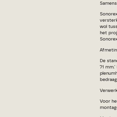
Samenst
Sonorex
verster
wol tus
het pro
Sonorex
Afmeti
De stan
71 mm.'
plenumh
bedraag
Verwerk
Voor he
montage