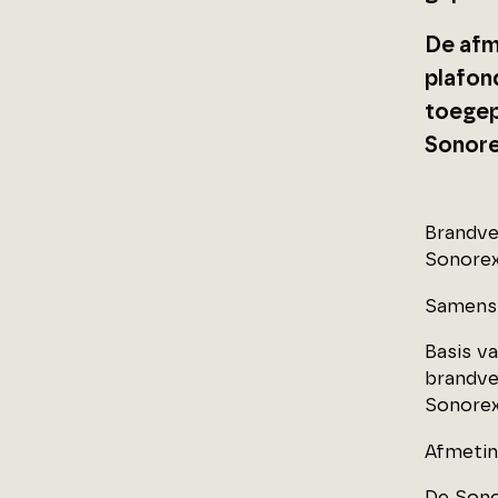
De afm
plafon
toegep
Sonore
Brandve
Sonorex
Samenst
Basis v
brandvei
Sonorex
Afmeti
De Sono