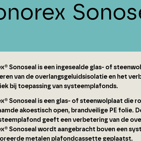
onorex Sonos
x® Sonoseal is een ingesealde glas- of steenwol
eren van de overlangsgeluidsisolatie en het verb
iek bij toepassing van systeemplafonds.
x® Sonoseal is een glas- of steenwolplaat die r
amde akoestisch open, brandveilige PE folie. 
steemplafond geeft een verbetering van de overl
x® Sonoseal wordt aangebracht boven een syst
oreerde metalen plafondcassette geplaatst.