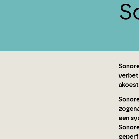
S
Sonore
verbet
akoest
Sonore
zogena
een sy
Sonore
geperf