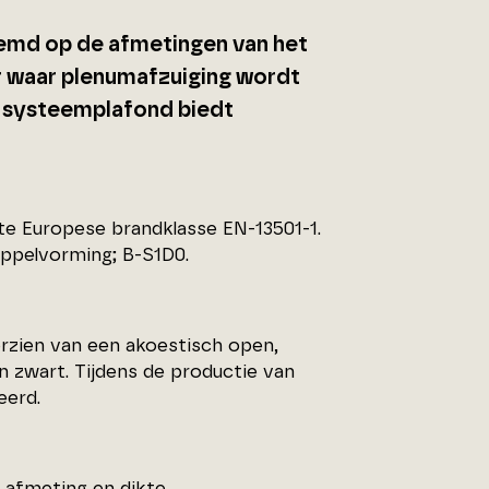
emd op de afmetingen van het
r waar plenumafzuiging wordt
 systeemplafond biedt
te Europese brandklasse EN-13501-1.
uppelvorming; B-S1D0.
orzien van een akoestisch open,
in zwart. Tijdens de productie van
eerd.
 afmeting en dikte.