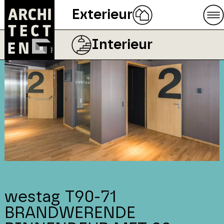
Exterieur
Interieur
westag T90-71
BRANDWERENDE