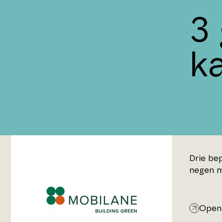
3
k
Drie be
negen m
Open 