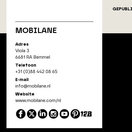
GEPUBL
MOBILANE
Adres
Viola 3
6681 RA Bemmel
ArchitectenPunt is onderdeel
Telefoon
van XYTO Media B.V.
+31 (0)88 442 08 65
E-mail
info@mobilane.nl
Website
www.mobilane.com/nl
© 2026 XYTO
-
Alle rechten voorbehouden