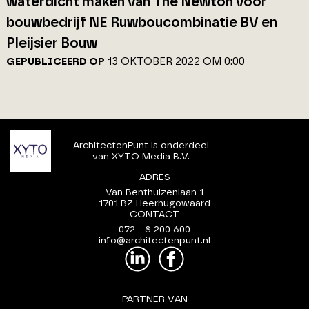
waterdicht maken van The Newton voor
bouwbedrijf NE Ruwboucombinatie BV en
Pleijsier Bouw
GEPUBLICEERD OP
13 OKTOBER 2022 OM 0:00
ArchitectenPunt is onderdeel
van XYTO Media B.V.
ADRES
Van Benthuizenlaan 1
1701 BZ Heerhugowaard
CONTACT
072 - 8 200 600
info@architectenpunt.nl
PARTNER VAN