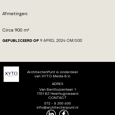
Afmetingen:
Circa 900 m²
GEPUBLICEERD OP
9 APRIL 2024 OM 0:00
ArchitectenPunt is onderdeel
van XYTO Media B.V.
ADRES
Van Benthuizenlaan 1
1701 BZ Heerhugowaard
CONTACT
072 - 8 200 600
info@architectenpunt.nl