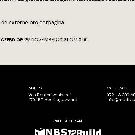
de externe projectpagina
ICEERD OP
29 NOVEMBER 2021 OM 0:00
ADRES
CONTACT
Van Benthuizenlaan 1
072 - 8 200 6
1701 BZ Heerhugowaard
info@architec
PARTNER VAN