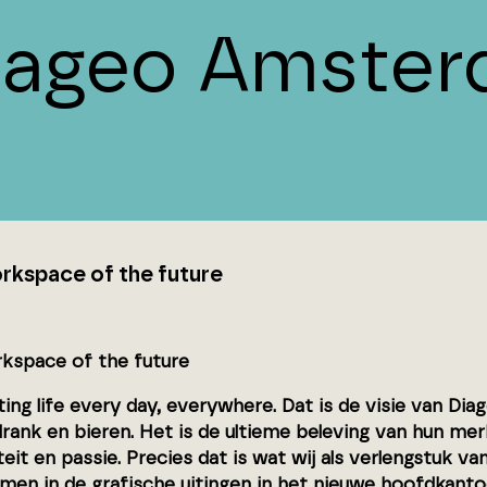
iageo Amste
rkspace of the future
kspace of the future
ing life every day, everywhere. Dat is de visie van Di
drank en bieren. Het is de ultieme beleving van hun me
teit en passie. Precies dat is wat wij als verlengstuk va
omen in de grafische uitingen in het nieuwe hoofdkanto