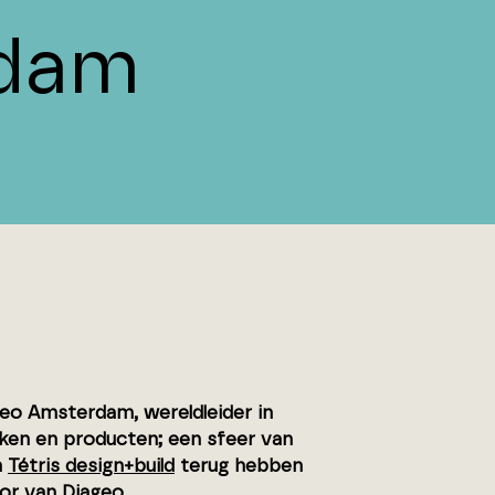
rdam
ageo Amsterdam, wereldleider in
rken en producten; een sfeer van
n
Tétris design+build
terug hebben
or van Diageo.