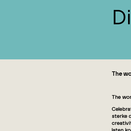
D
The wo
The wor
Celebrat
sterke 
creativi
laten k