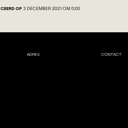
ICEERD OP
3 DECEMBER 2021 OM 0:00
ADRES
CONTACT
Van Benthuizenlaan 1
072 - 8 200 6
1701 BZ Heerhugowaard
info@architec
PARTNER VAN