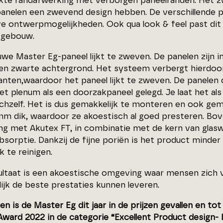
akte randafwerking met verborgen paneelranden. Het 
panelen een zwevend design hebben. De verschillende 
ve ontwerpmogelijkheden. Ook qua look & feel past dit p
 gebouw.
we Master Eg-paneel lijkt te zweven. De panelen zijn i
en zwarte achtergrond. Het systeem verbergt hierdo
anten,waardoor het paneel lijkt te zweven. De panelen
et plenum als een doorzakpaneel gelegd. Je laat het al
ichzelf. Het is dus gemakkelijk te monteren en ook ge
 mm dik, waardoor ze akoestisch al goed presteren. Bov
ng met Akutex FT, in combinatie met de kern van glasw
bsorptie. Dankzij de fijne poriën is het product minder
k te reinigen.
ultaat is een akoestische omgeving waar mensen zich 
lijk de beste prestaties kunnen leveren.
n is de Master Eg dit jaar in de prijzen gevallen en t
Award 2022 in de categorie “Excellent Product design- 