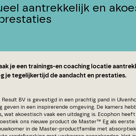
ueel aantrekkelijk en akoe
prestaties
ak je een trainings-en coaching locatie aantrek
 je tegelijkertijd de aandacht en prestaties.
Result BV is gevestigd in een prachtig pand in Ulvenho
g geven in een inspirerende omgeving. De kamers heb
s, wat akoestisch vaak een uitdaging is. Ecophon hee
estiek ons nieuwe product de Master™ Eg als eerste p
euwkomer in de Master-productfamilie met absorptiekl