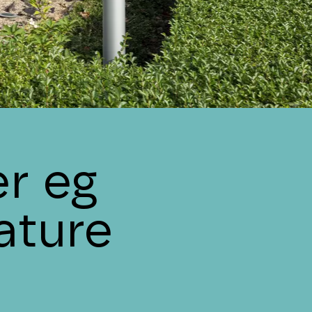
r eg
ature