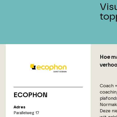
Vis
top
Hoe ma
verhoog
Coach + 
coachin
ECOPHON
plafond
Normako
Adres
Deze ni
Parallelweg 17