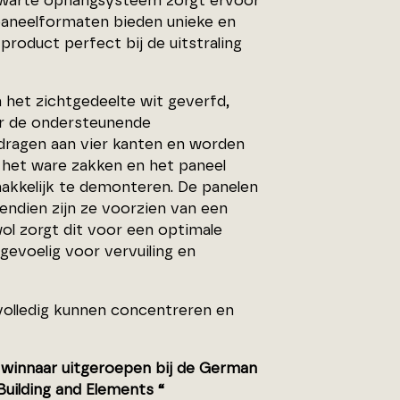
zwarte ophangsysteem zorgt ervoor
paneelformaten bieden unieke en
roduct perfect bij de uitstraling
n het zichtgedeelte wit geverfd,
or de ondersteunende
 dragen aan vier kanten en worden
s het ware zakken en het paneel
makkelijk te demonteren. De panelen
endien zijn ze voorzien van een
ol zorgt dit voor een optimale
 gevoelig voor vervuiling en
volledig kunnen concentreren en
ot winnaar uitgeroepen bij de German
Building and Elements “