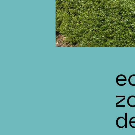
e
z
d