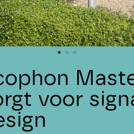
cophon Maste
orgt voor sign
esign