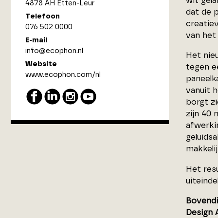
wit gel
4878 AH Etten-Leur
dat de 
Telefoon
creatie
076 502 0000
van het
E-mail
info@ecophon.nl
Het nieu
Website
tegen e
www.ecophon.com/nl
paneelk
vanuit h
borgt z
zijn 40
afwerki
geluidsa
makkelij
Het res
uiteinde
Bovendie
Design 