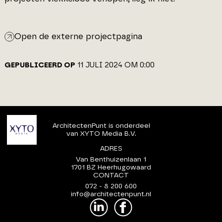
Open de externe projectpagina
GEPUBLICEERD OP
11 JULI 2024 OM 0:00
ArchitectenPunt is onderdeel
van XYTO Media B.V.
ADRES
Van Benthuizenlaan 1
1701 BZ Heerhugowaard
CONTACT
072 - 8 200 600
info@architectenpunt.nl