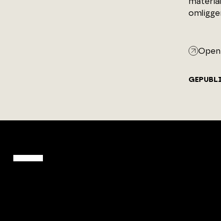
materia
omligge
Open 
GEPUBL
ArchitectenPunt is onderdeel
van XYTO Media B.V.