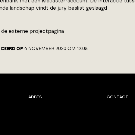
lenbank met een Madaster-account. De interactie tuss
nde landschap vindt de jury beslist geslaagd
de externe projectpagina
ICEERD OP
4 NOVEMBER 2020 OM 12:08
ADRES
CONTACT
Van Benthuizenlaan 1
072 - 8 200 6
1701 BZ Heerhugowaard
info@architec
PARTNER VAN