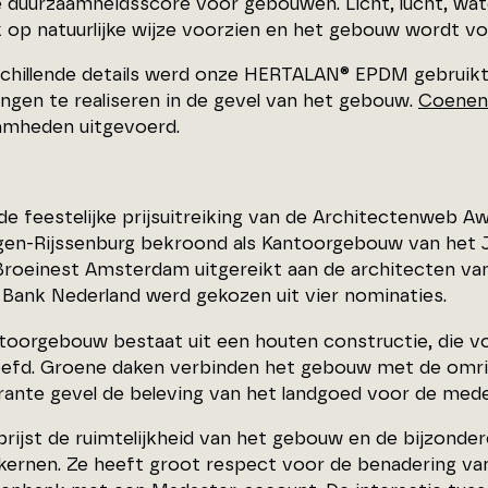
e duurzaamheidsscore voor gebouwen. Licht, lucht, wat
 op natuurlijke wijze voorzien en het gebouw wordt vol
chillende details werd onze HERTALAN® EPDM gebruikt
ingen te realiseren in de gevel van het gebouw.
Coenen 
mheden uitgevoerd.
de feestelijke prijsuitreiking van de Architectenweb A
gen-Rijssenburg bekroond als Kantoorgebouw van het J
n Broeinest Amsterdam uitgereikt aan de architecten v
 Bank Nederland werd gekozen uit vier nominaties.
toorgebouw bestaat uit een houten constructie, die vol
efd. Groene daken verbinden het gebouw met de omring
rante gevel de beleving van het landgoed voor de med
prijst de ruimtelijkheid van het gebouw en de bijzonder
kernen. Ze heeft groot respect voor de benadering va