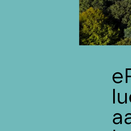
e
l
aa