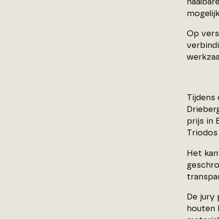
haalbar
mogelijk
Op vers
verbind
werkzaa
Tijdens 
Drieber
prijs i
Triodos
Het kan
geschro
transpa
De jury 
houten 