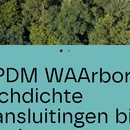
PDM WAArbor
uchdichte
nsluitingen bi