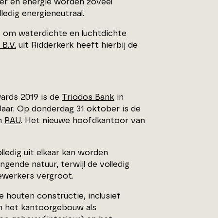
er en energie worden zoveel
ledig energieneutraal.
 om waterdichte en luchtdichte
B.V.
uit Ridderkerk heeft hierbij de
wards 2019 is de
Triodos Bank
in
aar. Op donderdag 31 oktober is de
an
RAU
. Het nieuwe hoofdkantoor van
ledig uit elkaar kan worden
ende natuur, terwijl de volledig
ewerkers vergroot.
e houten constructie, inclusief
n het kantoorgebouw als