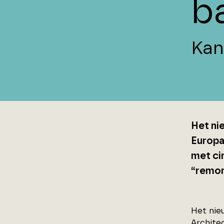
b
Kan
Het ni
Europa
met cir
“remon
Het nie
Archite