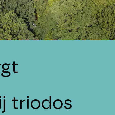
gt
j triodos