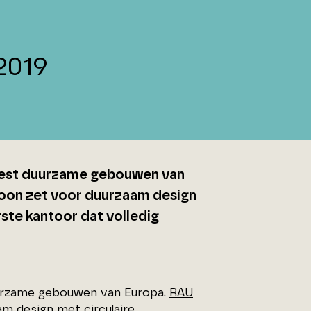
2019
meest duurzame gebouwen van
toon zet voor duurzaam design
rste kantoor dat volledig
uurzame gebouwen van Europa.
RAU
m design met circulaire