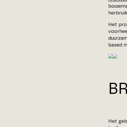
bouwmat
herbruik
Het pro
voorhee
duurzam
based m
BR
Het geb