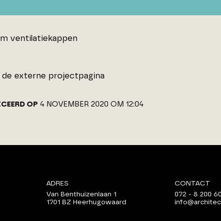
um ventilatiekappen
de externe projectpagina
ICEERD OP
4 NOVEMBER 2020 OM 12:04
ADRES
CONTACT
Van Benthuizenlaan 1
072 - 8 200 6
1701 BZ Heerhugowaard
info@architec