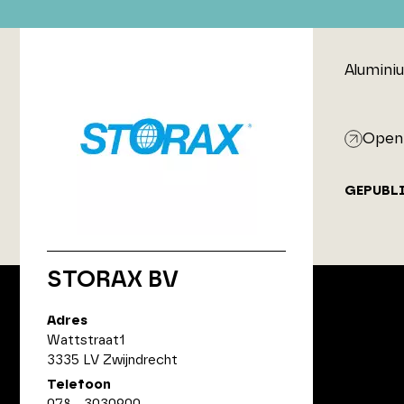
Alumini
Open 
GEPUBL
STORAX BV
Adres
Wattstraat1
ArchitectenPunt is onderdeel
3335 LV Zwijndrecht
van XYTO Media B.V.
Telefoon