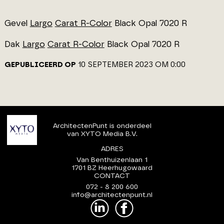
Gevel
Largo
Carat R-Color
Black Opal 7020 R
Dak
Largo
Carat R-Color
Black Opal 7020 R
GEPUBLICEERD OP
10 SEPTEMBER 2023 OM 0:00
ArchitectenPunt is onderdeel
van XYTO Media B.V.
ADRES
Van Benthuizenlaan 1
1701 BZ Heerhugowaard
CONTACT
072 - 8 200 600
info@architectenpunt.nl