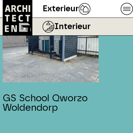
Exterieur
Interieur
GS School Qworzo
Woldendorp