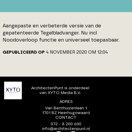
Aangepaste en verbeterde versie van de
gepatenteerde Tegelbladvanger. Nu incl
Noodoverloop functie en universeel toepasbaar.
GEPUBLICEERD OP
4 NOVEMBER 2020 OM 12:04
ArchitectenPunt is onderdeel
van XYTO Media B.V.
ADRES
Van Benthuizenlaan 1
1701 BZ Heerhugowaard
CONTACT
072 - 8 200 600
info@architectenpunt.nl