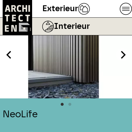
Exterieur
Interieur
NeoLife