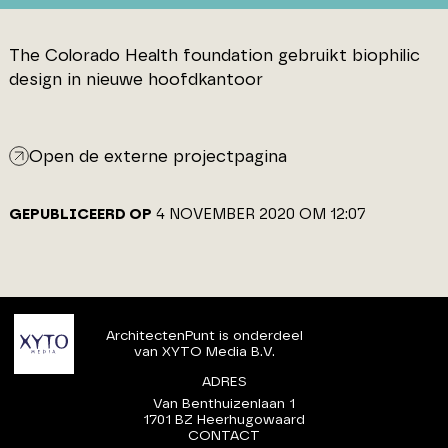
The Colorado Health foundation gebruikt biophilic
design in nieuwe hoofdkantoor
Open de externe projectpagina
GEPUBLICEERD OP
4 NOVEMBER 2020 OM 12:07
ArchitectenPunt is onderdeel
van XYTO Media B.V.
ADRES
Van Benthuizenlaan 1
1701 BZ Heerhugowaard
CONTACT