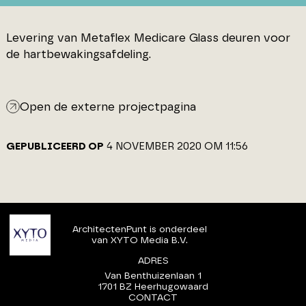
Levering van Metaflex Medicare Glass deuren voor
de hartbewakingsafdeling.
Open de externe projectpagina
GEPUBLICEERD OP
4 NOVEMBER 2020 OM 11:56
ArchitectenPunt is onderdeel
van XYTO Media B.V.
ADRES
Van Benthuizenlaan 1
1701 BZ Heerhugowaard
CONTACT