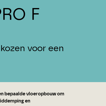
RO F
ekozen voor een
 een bepaalde vloeropbouw om
uiddemping en