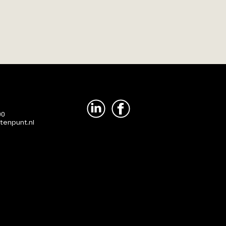
00
tenpunt.nl
Voorwaarden
|
Disclaimer
|
Adverteren