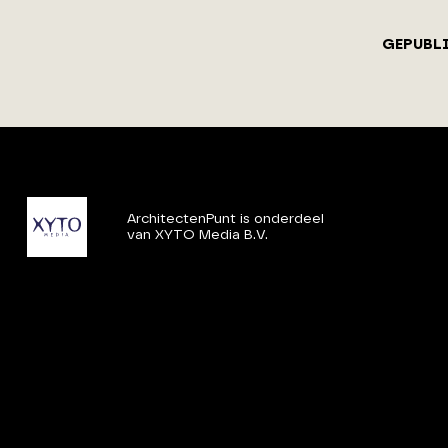
GEPUBL
ArchitectenPunt is onderdeel
van XYTO Media B.V.
© 2026 XYTO
-
Alle rechten voorbehouden