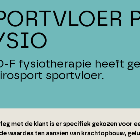
PORTVLOER P
YSIO
-F fysiotherapie heeft g
irosport sportvloer.
rleg met de klant is er specifiek gekozen voor
de waardes ten aanzien van krachtopbouw, gel