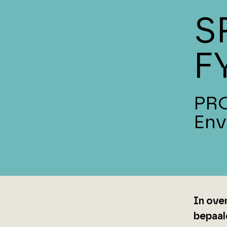
S
F
PRO
Env
In ove
bepaal