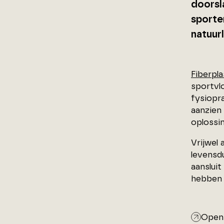
doorsl
sporte
natuurl
Fiberpla
sportvlo
fysiopr
aanzien 
oplossin
Vrijwel
levensd
aansluit
hebben v
Open 